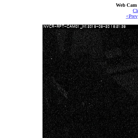
Web Cam I
Cl
<Prev