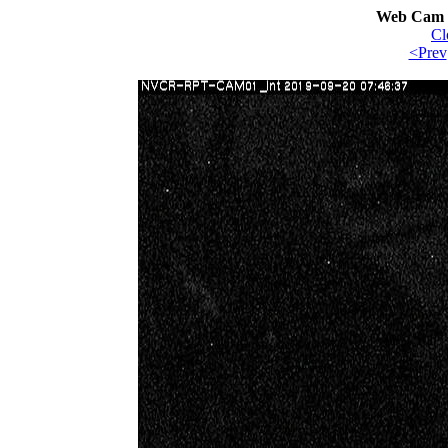
Web Cam I
Cl
<Prev