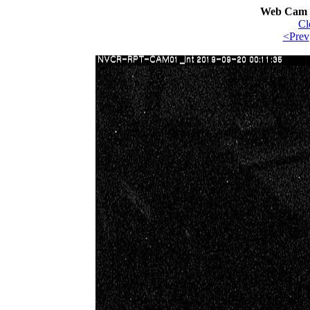
Web Cam I
Cl
<Prev